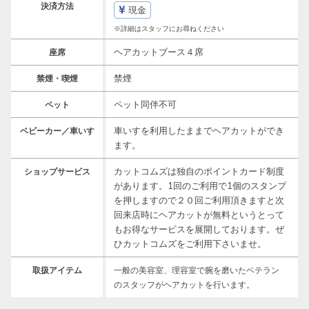
決済方法
現金
※詳細はスタッフにお尋ねください
ヘアカットブース４席
座席
禁煙
禁煙・喫煙
ペット同伴不可
ペット
車いすを利用したままでヘアカットができ
ベビーカー／車いす
ます。
カットコムズは独自のポイントカード制度
ショップサービス
があります。1回のご利用で1個のスタンプ
を押しますので２０回ご利用頂きますと次
回来店時にヘアカットが無料というとって
もお得なサービスを展開しております。ぜ
ひカットコムズをご利用下さいませ。
取扱アイテム
一般の美容室、理容室で腕を磨いたベテラン
のスタッフがヘアカットを行います。