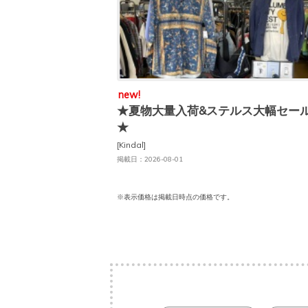
new!
★夏物大量入荷&ステルス大幅セー
★
[Kindal]
掲載日：2026-08-01
※表示価格は掲載日時点の価格です。