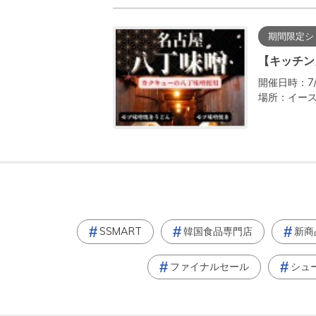
期間限定シ
【キッチンカー
開催日時：7/
場所：イー
SSMART
韓国食品専門店
新商
ファイナルセール
シュ