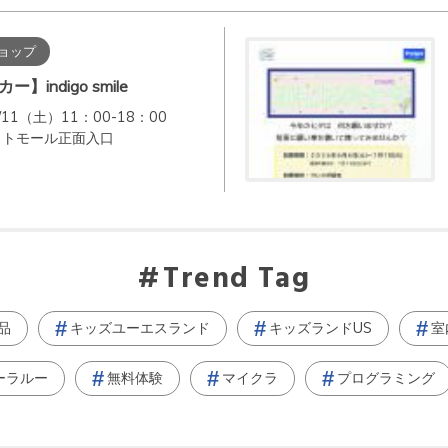
ョップ
】indigo smile
11（土）11：00-18：00
ストモール正面入口
Trend Tag
品
キッズユーエスランド
キッズランドUS
室
ーラルー
無料体験
マイクラ
プログラミング