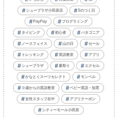
シュープラザ小田原店
5のつく日
PayPay
プログラミング
タイピング
初心者
パタゴニア
ノースフェイス
山の日
セール
トレッキング
英語教室
アプリ
シュープラザ
夏祭り
エクセル
かなとくスーツセレクト
モンベル
０歳からの英語教室
ベビー英語・知育
女性スタッフ在中
アプリクーポン
シティーモール小田原