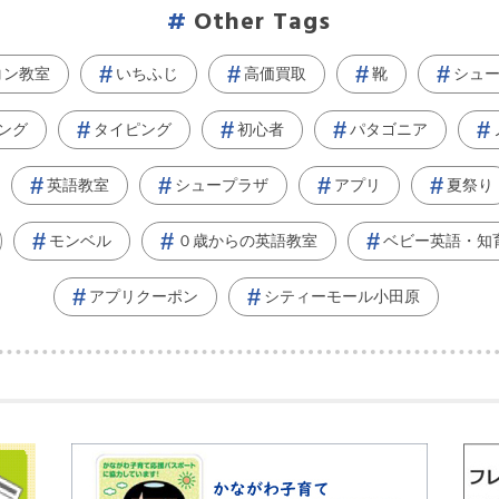
Other Tags
コン教室
いちふじ
高価買取
靴
シュ
ング
タイピング
初心者
パタゴニア
英語教室
シュープラザ
アプリ
夏祭り
モンベル
０歳からの英語教室
ベビー英語・知
アプリクーポン
シティーモール小田原