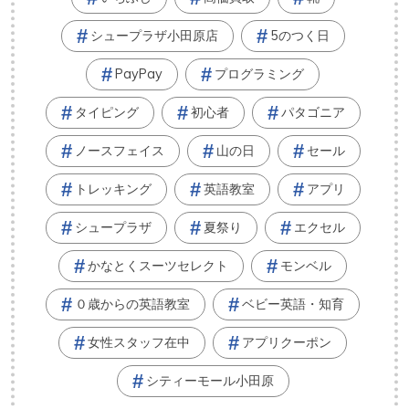
シュープラザ小田原店
5のつく日
PayPay
プログラミング
タイピング
初心者
パタゴニア
ノースフェイス
山の日
セール
トレッキング
英語教室
アプリ
シュープラザ
夏祭り
エクセル
かなとくスーツセレクト
モンベル
０歳からの英語教室
ベビー英語・知育
女性スタッフ在中
アプリクーポン
シティーモール小田原