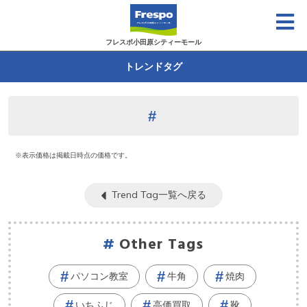
フレスポ小田原シティーモール
トレンドタグ
※表示価格は掲載日時点の価格です。
Trend Tag一覧へ戻る
Other Tags
パソコン教室
牛角
焼肉
いちふじ
高価買取
靴