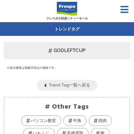
フレスポ小田原シティーモール
トレンドタグ
GODLEFTCUP
※表示価格は掲載日時点の価格です。
Trend Tag一覧へ戻る
Other Tags
パソコン教室
牛角
焼肉
いちふじ
高価買取
靴