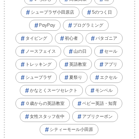
シュープラザ小田原店
5のつく日
PayPay
プログラミング
タイピング
初心者
パタゴニア
ノースフェイス
山の日
セール
トレッキング
英語教室
アプリ
シュープラザ
夏祭り
エクセル
かなとくスーツセレクト
モンベル
０歳からの英語教室
ベビー英語・知育
女性スタッフ在中
アプリクーポン
シティーモール小田原