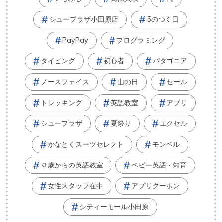
シュープラザ小田原店
5のつく日
PayPay
プログラミング
タイピング
初心者
パタゴニア
ノースフェイス
山の日
セール
トレッキング
英語教室
アプリ
シュープラザ
夏祭り
エクセル
かなとくスーツセレクト
モンベル
０歳からの英語教室
ベビー英語・知育
女性スタッフ在中
アプリクーポン
シティーモール小田原