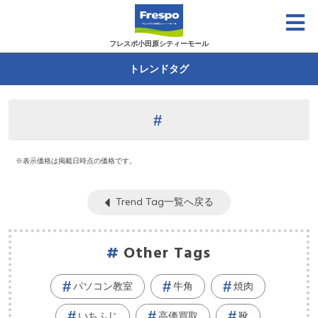
フレスポ小田原シティーモール
トレンドタグ
※表示価格は掲載日時点の価格です。
Trend Tag一覧へ戻る
Other Tags
パソコン教室
牛角
焼肉
いちふじ
高価買取
靴