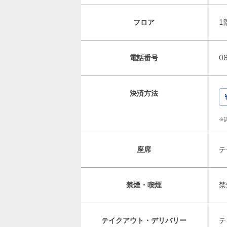
フロア
1
電話番号
0
決済方法
※
座席
テ
禁煙・喫煙
禁
テイクアウト・デリバリー
テ