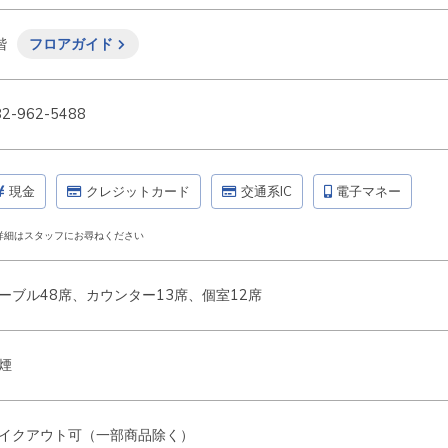
階
フロアガイド
82-962-5488
現金
クレジットカード
交通系IC
電子マネー
詳細はスタッフにお尋ねください
ーブル48席、カウンター13席、個室12席
煙
イクアウト可（一部商品除く）