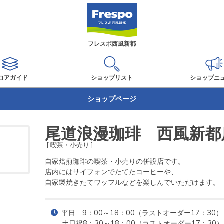
フレスポ西風新都
ロアガイド
ショップ
リスト
ショップ
ニ
ショップページ
尾道浪漫珈琲 西風新都
[ 喫茶・小売り ]
自家焙煎珈琲の喫茶・小売りの併設店です。

店内にはサイフォンでたてたコーヒーや、

自家製焼きたてワッフルなどを楽しんでいただけます。
平日　9：00～18：00（ラストオーダー17：30）

土日祝8：30～18：00（ラストオーダー17：30）