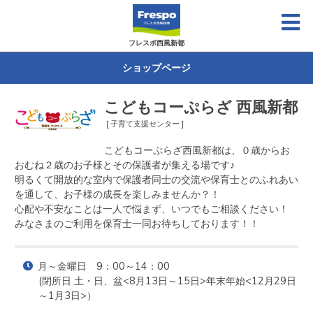
フレスポ西風新都
ショップページ
こどもコーぷらざ 西風新都
[ 子育て支援センター ]
こどもコーぷらざ西風新都は、０歳からお
おむね２歳のお子様とその保護者が集える場です♪

明るくて開放的な室内で保護者同士の交流や保育士とのふれあい
を通して、お子様の成長を楽しみませんか？！

心配や不安なことは一人で悩まず、いつでもご相談ください！

みなさまのご利用を保育士一同お待ちしております！！
月～金曜日　9：00～14：00

(閉所日 土・日、盆<8月13日～15日>年末年始<12月29日
～1月3日>）