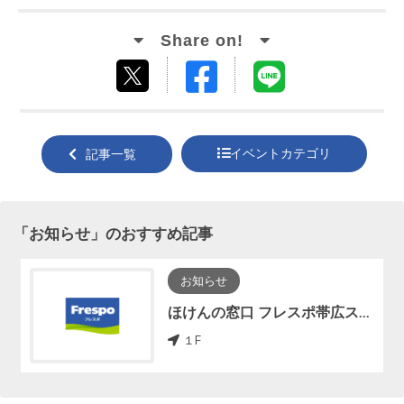
Facebook
LINE
tweet
でシ
で送
する
ェア
る
イベントカテゴリ
記事一覧
する
「
お知らせ
」のおすすめ記事
お知らせ
ほけんの窓口 フレスポ帯広スズランプラザ店 OPEN！！
１F