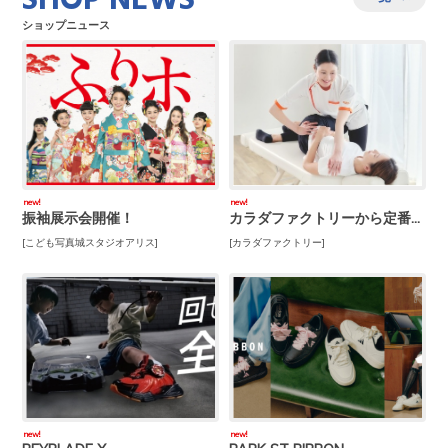
SHOP NEWS
ショップニュース
new!
new!
振袖展示会開催！
カラダファクトリーから定番人気コースのご紹介★
[こども写真城スタジオアリス]
[カラダファクトリー]
new!
new!