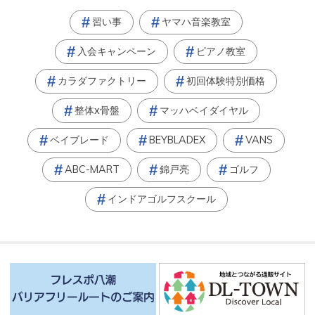
習い事
ヤマハ音楽教室
入会キャンペーン
ピアノ教室
カラダファクトリー
初回体験特別価格
整体x骨盤
マッハベイダイヤル
ベイブレード
BEYBLADEX
VANS
ABC-MART
錦戸亮
ゴルフ
インドアゴルフスクール