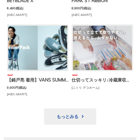
BEYBLADE X
PARK ST RIBBON
6,490
(税込)
8,800円
(税込)
[ABC-MART]
[ABC-MART]
new!
new!
【錦戸亮 着用】VANS SUMMER DENIM PACK
仕切ってスッキリ♪冷蔵庫収納！
9,900円
(税込)
[ニトリ デコホーム]
[ABC-MART]
もっとみる