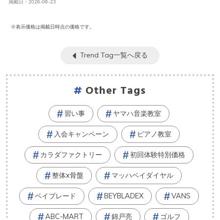
掲載日：2026-06-23
※表示価格は掲載日時点の価格です。
Trend Tag一覧へ戻る
Other Tags
習い事
ヤマハ音楽教室
入会キャンペーン
ピアノ教室
カラダファクトリー
初回体験特別価格
整体x骨盤
マッハベイダイヤル
ベイブレード
BEYBLADEX
VANS
ABC-MART
錦戸亮
ゴルフ