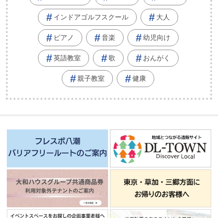
インドアゴルフスクール
大人
ピアノ
音楽
幼児向け
英語教室
歌
おんがく
親子教室
健康