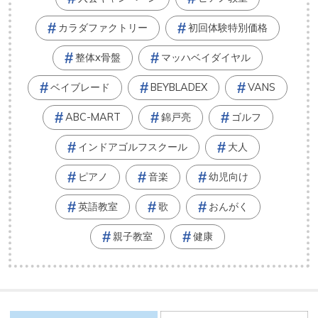
カラダファクトリー
初回体験特別価格
整体x骨盤
マッハベイダイヤル
ベイブレード
BEYBLADEX
VANS
ABC-MART
錦戸亮
ゴルフ
インドアゴルフスクール
大人
ピアノ
音楽
幼児向け
英語教室
歌
おんがく
親子教室
健康