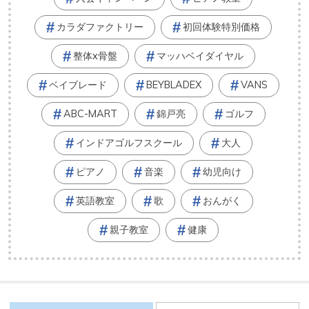
カラダファクトリー
初回体験特別価格
整体x骨盤
マッハベイダイヤル
ベイブレード
BEYBLADEX
VANS
ABC-MART
錦戸亮
ゴルフ
インドアゴルフスクール
大人
ピアノ
音楽
幼児向け
英語教室
歌
おんがく
親子教室
健康