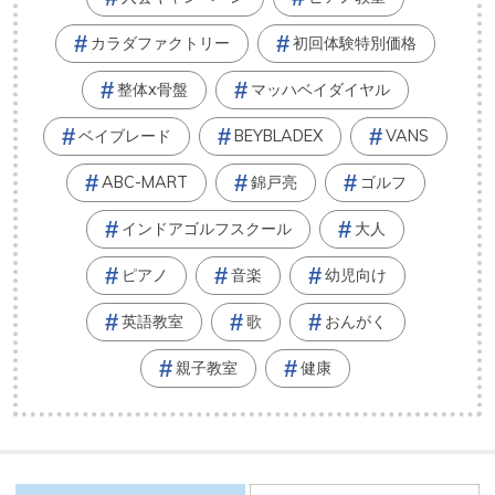
カラダファクトリー
初回体験特別価格
整体x骨盤
マッハベイダイヤル
ベイブレード
BEYBLADEX
VANS
ABC-MART
錦戸亮
ゴルフ
インドアゴルフスクール
大人
ピアノ
音楽
幼児向け
英語教室
歌
おんがく
親子教室
健康