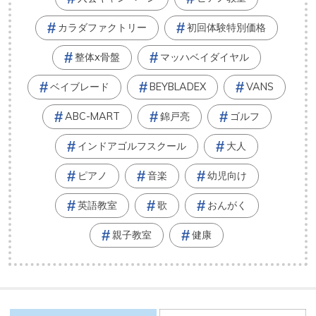
カラダファクトリー
初回体験特別価格
整体x骨盤
マッハベイダイヤル
ベイブレード
BEYBLADEX
VANS
ABC-MART
錦戸亮
ゴルフ
インドアゴルフスクール
大人
ピアノ
音楽
幼児向け
英語教室
歌
おんがく
親子教室
健康