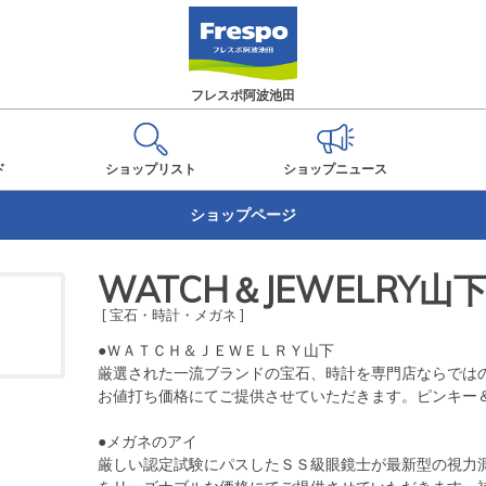
フレスポ阿波池田
ド
ショップ
リスト
ショップ
ニュース
ショップページ
WATCH＆JEWELRY
[ 宝石・時計・メガネ ]
●ＷＡＴＣＨ＆ＪＥＷＥＬＲＹ山下

厳選された一流ブランドの宝石、時計を専門店ならではの
お値打ち価格にてご提供させていただきます。ピンキー＆
●メガネのアイ

厳しい認定試験にパスしたＳＳ級眼鏡士が最新型の視力