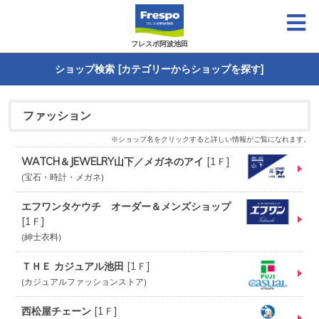
フレスポ阿波池田
ショップ検索 [カテゴリーからショップを探す]
ファッション
※ショップ名をクリックすると詳しい情報がご覧になれます。
WATCH＆JEWELRY山下／メガネのアイ
[
1Ｆ
]
宝石・時計・メガネ
エフワンタケウチ オーダー＆メンズショップ
[
1Ｆ
]
紳士衣料
ＴＨＥ カジュアル池田
[
1Ｆ
]
カジュアルファッションストア
西松屋チェーン
[
1Ｆ
]