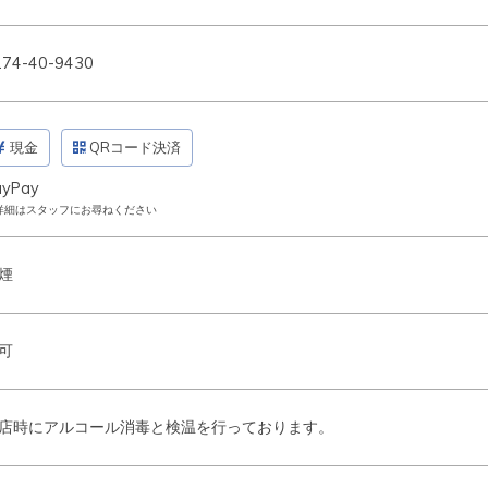
274-40-9430
現金
QRコード決済
ayPay
詳細はスタッフにお尋ねください
煙
可
店時にアルコール消毒と検温を行っております。