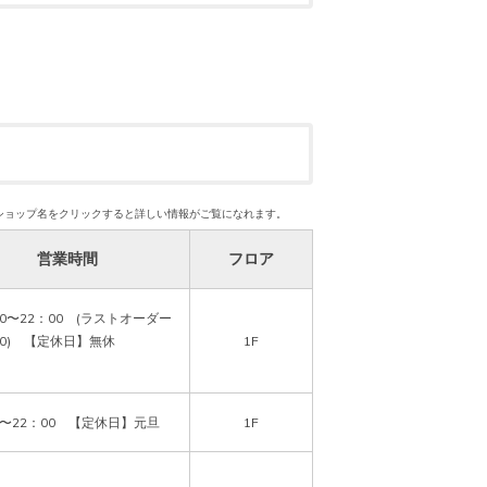
ショップ名をクリックすると詳しい情報がご覧になれます。
営業時間
フロア
00〜22：00　(ラストオーダー
30)　【定休日】無休

1F
0〜22：00　【定休日】元旦
1F