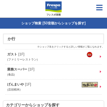
フレスポ深堀
ショップ検索 [50音順からショップを探す]
か行
※ショップ名をクリックすると詳しい情報がご覧になれます。
ガスト
[
1F
]
ファミリーレストラン
業務スーパー
[
1F
]
食品
げんまいや
[
1F
]
店頭精米
カテゴリーからショップを探す