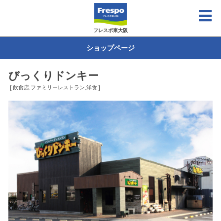
フレスポ東大阪
ショップページ
びっくりドンキー
[ 飲食店,ファミリーレストラン,洋食 ]