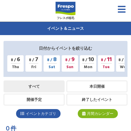
フレスポ稲毛
イベント＆ニュース
日付からイベントを絞り込む
6
7
8
9
10
11
12
8 /
8 /
8 /
8 /
8 /
8 /
8 /
Thu
Fri
Sat
Sun
Mon
Tue
Wed
すべて
本日開催
開催予定
終了したイベント
イベントカテゴリ
月間カレンダー
０件