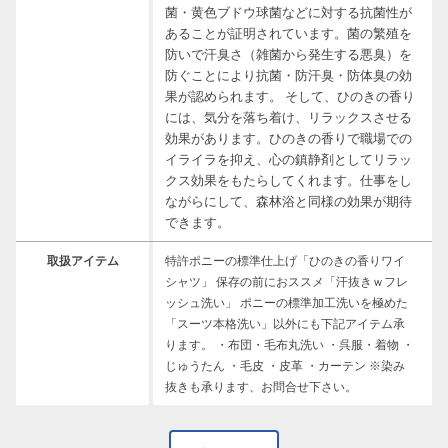
菌・黄色ブドウ球菌などに対する抗菌性が
あることが証明されています。菌の繁殖を
防いで汗臭さ（雑菌から発生する悪臭）を
防ぐことにより抗菌・防汗臭・防体臭の効
果が認められます。 そして、ひのきの香り
には、気分を落ち着け、リラックスさせる
効果があります。ひのきの香りで職場での
イライラを抑え、心の鎮静剤としてリラッ
クス効果をもたらしてくれます。仕事をし
ながらにして、森林浴と同様の効果が期待
できます。
取扱アイテム
特許ポニーの標準仕上げ「ひのきの香りワイ
シャツ」 保存の前におススメ「汗抜きｗフレ
ッシュ洗い」 ポニーの標準加工洗いを極めた
「スーツ本格洗い」以外にも下記アイテム承
ります。 ・布団・毛布丸洗い ・呉服・着物 ・
じゅうたん ・毛皮 ・皮革 ・カーテン ※染み
抜きも承ります、お問合せ下さい。