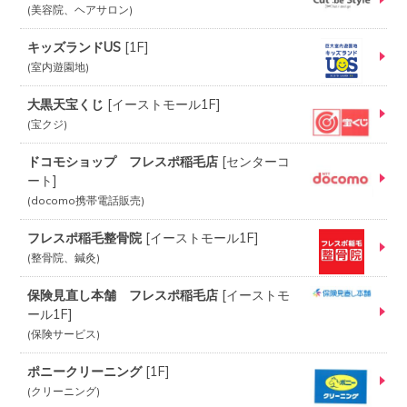
美容院、ヘアサロン
キッズランドUS
[
1F
]
室内遊園地
大黒天宝くじ
[
イーストモール1F
]
宝クジ
ドコモショップ フレスポ稲毛店
[
センターコ
ート
]
docomo携帯電話販売
フレスポ稲毛整骨院
[
イーストモール1F
]
整骨院、鍼灸
保険見直し本舗 フレスポ稲毛店
[
イーストモ
ール1F
]
保険サービス
ポニークリーニング
[
1F
]
クリーニング