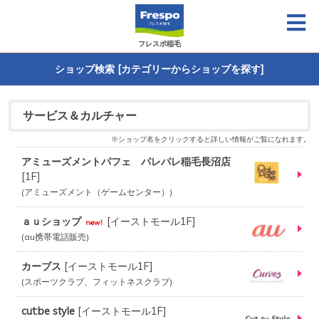
フレスポ稲毛
ショップ検索 [カテゴリーからショップを探す]
サービス＆カルチャー
※ショップ名をクリックすると詳しい情報がご覧になれます。
アミューズメントパフェ パレパレ稲毛長沼店
[
1F
]
アミューズメント（ゲームセンター）
ａｕショップ
[
イーストモール1F
]
new!
au携帯電話販売
カーブス
[
イーストモール1F
]
スポーツクラブ、フィットネスクラブ
cut:be style
[
イーストモール1F
]