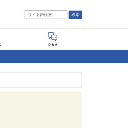
ス
Ｑ＆Ａ