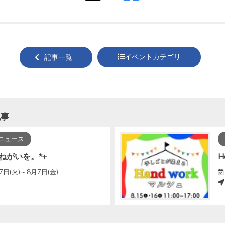
tweet
でシ
する
ェア
する
イベントカテゴリ
記事一覧
記事
ニュース
ねがいを。*+
H
7日(火)～8月7日(金)