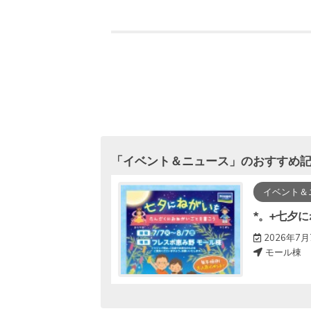
「
イベント＆ニュース
」のおすすめ
イベント＆
えにわ移動図書館2026年度運行スタート！！
*。+七夕に
曜日※一部日程を除く
2026年7月
モール棟