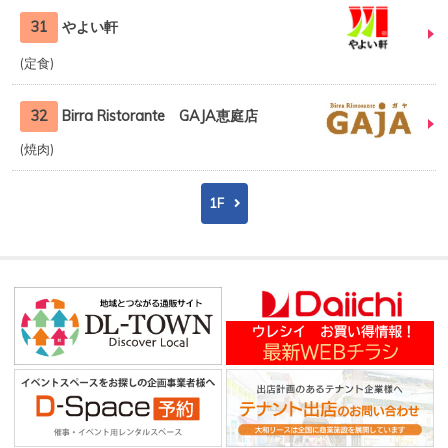
31
やよい軒
定食
32
Birra Ristorante GAJA恵庭店
焼肉
1F