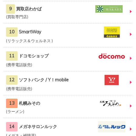
9
買取店わかば
買取専門店
10
SmartWay
リラックス＆ウェルネス
11
ドコモショップ
携帯電話販売
12
ソフトバンク / Y！mobile
携帯電話販売
13
札幌みその
ラーメン
14
メガネサロンルック
メガネ・補聴器