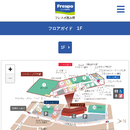
フレスポ恵み野
1F
フロアガイド
1F
+
−