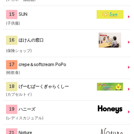
15
SUN
子供服
16
ほけんの窓口
保険ショップ
17
crepe＆softcream PoPo
軽飲食
18
げーむぱーくぎゃらくしー
カプセルトイ
19
ハニーズ
レディスカジュアル
21
Nature