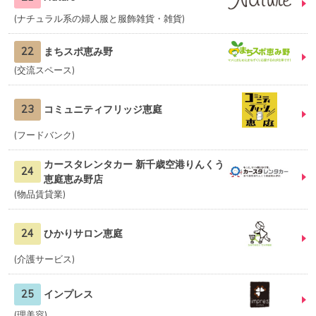
ナチュラル系の婦人服と服飾雑貨・雑貨
22
まちスポ恵み野
交流スペース
23
コミュニティフリッジ恵庭
フードバンク
カースタレンタカー 新千歳空港りんくう
24
恵庭恵み野店
物品賃貸業
24
ひかりサロン恵庭
介護サービス
25
インプレス
理美容