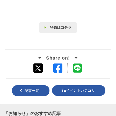
登録はコチラ
Facebook
LINE
tweet
でシ
で送
する
ェア
る
イベントカテゴリ
記事一覧
する
「
お知らせ
」のおすすめ記事