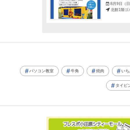
0～8月31日（月）23:59
8月9日（日
北館1階ゴ
パソコン教室
牛角
焼肉
いち
タイピ