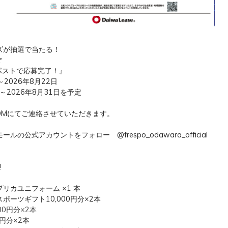
ズが抽選で当たる！

＆リポストで応募完了！』
～2026年8月22日
～2026年8月31日を予定
DMにてご連絡させていただきます。
の公式アカウントをフォロー @frespo_odawara_official
!
リカユニフォーム ×1 本
ーツギフト10,000円分×2本
00円分×2本
円分×2本