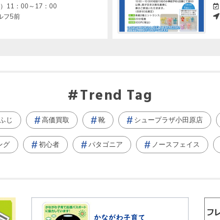
）11：00～17：00
ルフ5前
Trend Tag
ふじ
高価買取
靴
シュープラザ小田原店
ング
初心者
パタゴニア
ノースフェイス