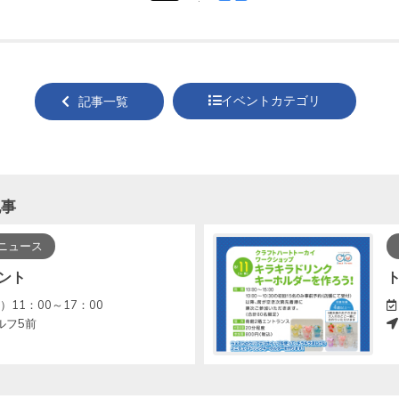
tweet
でシ
する
ェア
する
イベントカテゴリ
記事一覧
記事
ニュース
ント
）11：00～17：00
ルフ5前