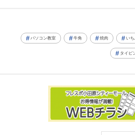
パソコン教室
牛角
焼肉
いち
タイピ