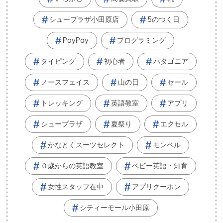
シュープラザ小田原店
5のつく日
PayPay
プログラミング
タイピング
初心者
パタゴニア
ノースフェイス
山の日
セール
トレッキング
英語教室
アプリ
シュープラザ
夏祭り
エクセル
かなとくスーツセレクト
モンベル
０歳からの英語教室
ベビー英語・知育
女性スタッフ在中
アプリクーポン
シティーモール小田原