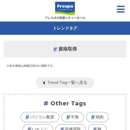
フレスポ小田原シティーモール
トレンドタグ
資格取得
※表示価格は掲載日時点の価格です。
Trend Tag一覧へ戻る
Other Tags
パソコン教室
牛角
焼肉
いちふじ
高価買取
靴