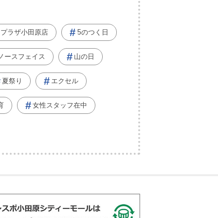
ープラザ小田原店
5のつく日
ノースフェイス
山の日
夏祭り
エクセル
育
女性スタッフ在中