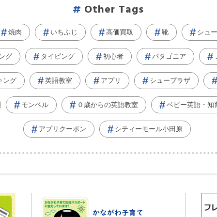
Other Tags
焼肉
いちふじ
高価買取
靴
シュ
ング
タイピング
初心者
パタゴニア
キング
英語教室
アプリ
シュープラザ
モンベル
０歳からの英語教室
ベビー英語・知
アプリクーポン
シティーモール小田原