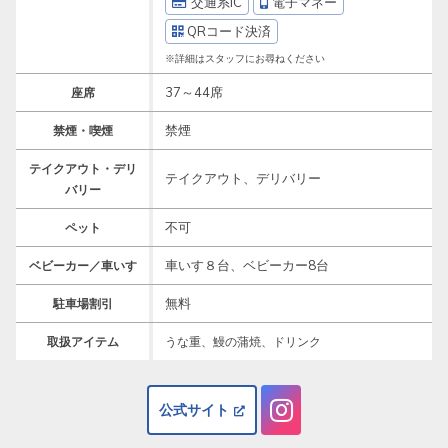
交通系IC
電子マネー
QRコード決済
※詳細はスタッフにお尋ねください
37～44席
座席
禁煙
禁煙・喫煙
テイクアウト・デリ
テイクアウト、デリバリー
バリー
不可
ペット
車いす８台、ベビーカー8台
ベビーカー／車いす
無料
駐車場割引
取扱アイテム
うな重、鰻の蒲焼、ドリンク
公式サイト