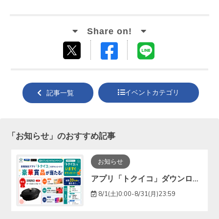
Facebook
LINE
tweet
でシ
で送
する
ェア
る
イベントカテゴリ
記事一覧
する
「
お知らせ
」のおすすめ記事
お知らせ
アプリ「トクイコ」ダウンロードで豪華賞品が当たる！
8/1(土)0:00-8/31(月)23:59