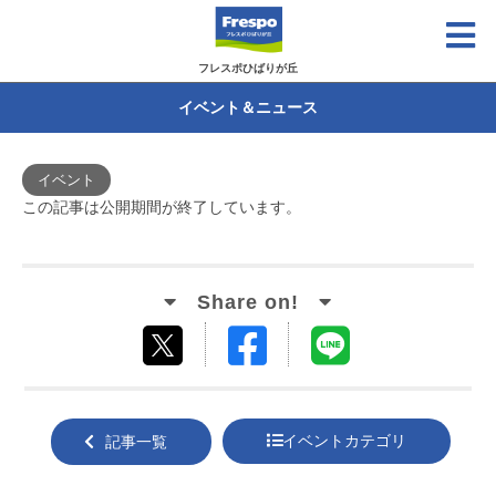
フレスポひばりが丘
イベント＆ニュース
イベント
この記事は公開期間が終了しています。
Facebook
LINE
tweet
でシ
で送
する
ェア
る
イベントカテゴリ
記事一覧
する