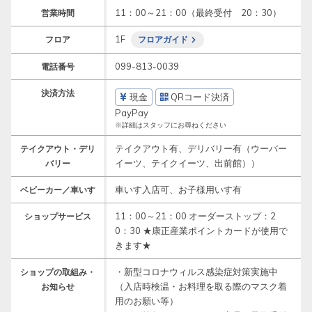
11：00～21：00（最終受付　20：30）
営業時間
1F
フロア
フロアガイド
099-813-0039
電話番号
決済方法
現金
QRコード決済
PayPay
※詳細はスタッフにお尋ねください
テイクアウト有、デリバリー有（ウーバー
テイクアウト・デリ
イーツ、テイクイーツ、出前館））
バリー
車いす入店可、お子様用いす有
ベビーカー／車いす
11：00～21：00 オーダーストップ：2
ショップサービス
0：30 ★康正産業ポイントカードが使用で
きます★
・新型コロナウィルス感染症対策実施中
ショップの取組み・
（入店時検温・お料理を取る際のマスク着
お知らせ
用のお願い等）
