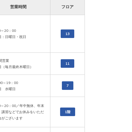
営業時間
フロア
～20：00

13
日：日曜日・祝日
間営業

11
日（毎月最終木曜日）
0～19：00

7
日　水曜日
0～20：00／年中無休、年末
、講習などでお休みをいただ
1階
合がございます