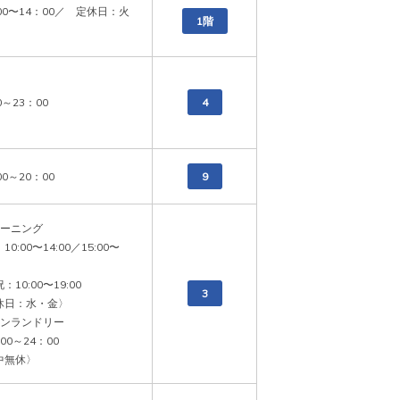
00〜14：00／　定休日：火
1階
0～23：00
4
00～20：00　
9
ーニング　

10:00〜14:00／15:00〜
10:00〜19:00

3
休日：水・金〉

ンランドリー

0～24：00 

中無休〉