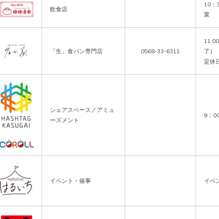
10：
飲食店
業
11:
「生」食パン専門店
0568-33-6311
了）

定休
シェアスペース／アミュ
9：0
ーズメント
イベント・催事
イベ