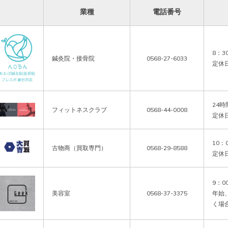
業種
電話番号
8：30
鍼灸院・接骨院
0568-27-6033
定休
24時
フィットネスクラブ
0568-44-0008
定休
10：0
古物商（買取専門）
0568-29-8588
定休
9：0
美容室
0568-37-3375
年始
く場