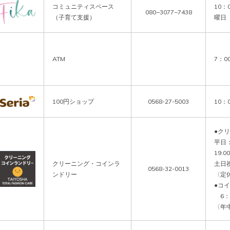
コミュニティスペース
10：
080−3077−7438
（子育て支援）
曜日
ATM
7：0
100円ショップ
0568-27-5003
10：
●クリ
平日：
19:00

クリーニング・コインラ
土日祝：
0568-32-0013
ンドリー
〈定
●コイ
　6：0
〈年