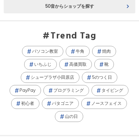
50音からショップを探す
Trend Tag
パソコン教室
牛角
焼肉
いちふじ
高価買取
靴
シュープラザ小田原店
5のつく日
PayPay
プログラミング
タイピング
初心者
パタゴニア
ノースフェイス
山の日