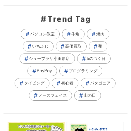
Trend Tag
パソコン教室
牛角
焼肉
いちふじ
高価買取
靴
シュープラザ小田原店
5のつく日
PayPay
プログラミング
タイピング
初心者
パタゴニア
ノースフェイス
山の日