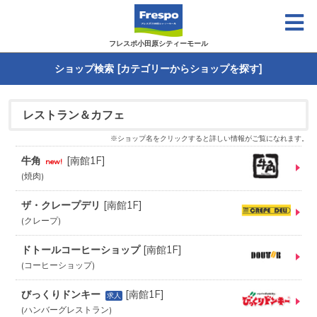
フレスポ小田原シティーモール
ショップ検索 [カテゴリーからショップを探す]
レストラン＆カフェ
※ショップ名をクリックすると詳しい情報がご覧になれます。
牛角
[
南館1F
]
new!
焼肉
ザ・クレープデリ
[
南館1F
]
クレープ
ドトールコーヒーショップ
[
南館1F
]
コーヒーショップ
びっくりドンキー
[
南館1F
]
求人
ハンバーグレストラン