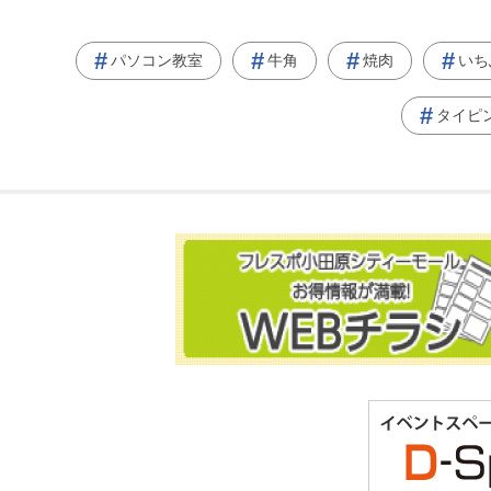
パソコン教室
牛角
焼肉
いち
タイピ