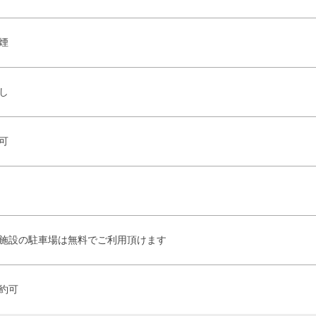
煙
し
可
施設の駐車場は無料でご利用頂けます
約可