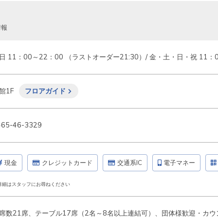
情報
日 11：00～22：00 （ラストオーダー21:30）/ 金・土・日・祝 11：
館1F
フロアガイド
465-46-3329
現金
クレジットカード
交通系IC
電子マネー
詳細はスタッフにお尋ねください
席数21席、テーブル17席（2名～8名以上連結可）、団体様歓迎・カウ