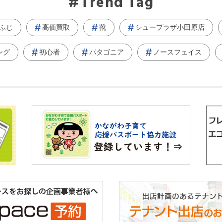
Trend Tag
ふじ
高価買取
靴
シュープラザ小田原店
ング
初心者
パタゴニア
ノースフェイス