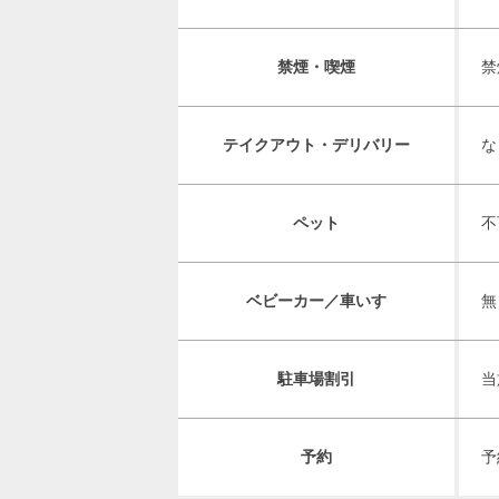
禁煙・喫煙
禁
テイクアウト・デリバリー
な
ペット
不
ベビーカー／車いす
無
駐車場割引
当
予約
予