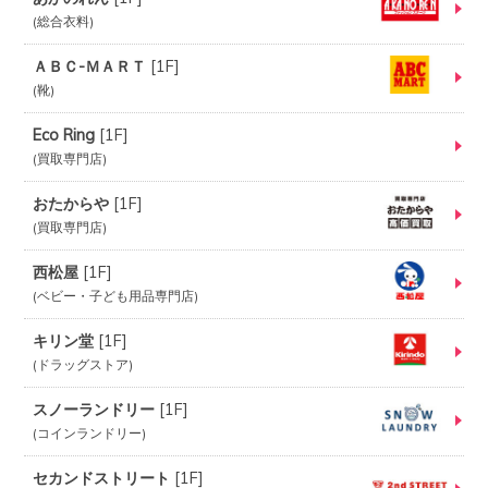
総合衣料
ＡＢＣ-ＭＡＲＴ
[
1F
]
靴
Eco Ring
[
1F
]
買取専門店
おたからや
[
1F
]
買取専門店
西松屋
[
1F
]
ベビー・子ども用品専門店
キリン堂
[
1F
]
ドラッグストア
スノーランドリー
[
1F
]
コインランドリー
セカンドストリート
[
1F
]