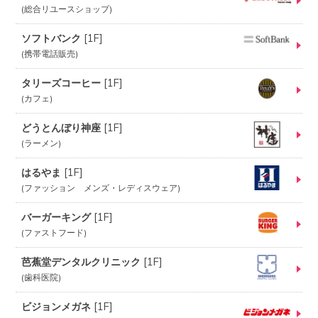
総合リユースショップ
ソフトバンク
[
1F
]
携帯電話販売
タリーズコーヒー
[
1F
]
カフェ
どうとんぼり神座
[
1F
]
ラーメン
はるやま
[
1F
]
ファッション メンズ・レディスウェア
バーガーキング
[
1F
]
ファストフード
芭蕉堂デンタルクリニック
[
1F
]
歯科医院
ビジョンメガネ
[
1F
]