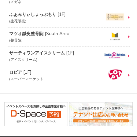
メガネ
ふぁみりぃしょっぷもり
[
1F
]
生花販売
マツオ鍼灸整骨院
[
South Area
]
整骨院
サーティワンアイスクリーム
[
1F
]
アイスクリーム
ロピア
[
1F
]
スーパーマーケット