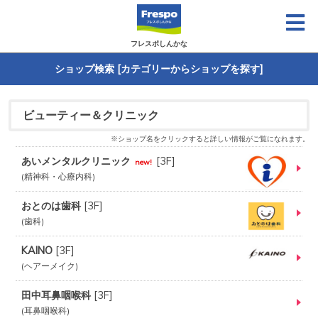
フレスポしんかな
ショップ検索 [カテゴリーからショップを探す]
ビューティー＆クリニック
※ショップ名をクリックすると詳しい情報がご覧になれます。
あいメンタルクリニック
[
3F
]
new!
精神科・心療内科
おとのは歯科
[
3F
]
歯科
KAINO
[
3F
]
ヘアーメイク
田中耳鼻咽喉科
[
3F
]
耳鼻咽喉科