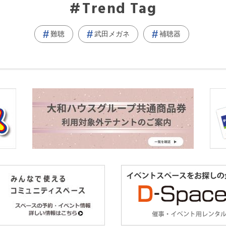
Trend Tag
難聴
武田メガネ
補聴器