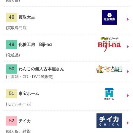
婦人服
48
買取大吉
買取専門店
49
化粧工房 Biji-na
化粧品
50
わんこの無人古本屋さん
古書籍・CD・DVD等販売
51
東宝ホーム
モデルルーム
52
チイカ
婦人服、雑貨