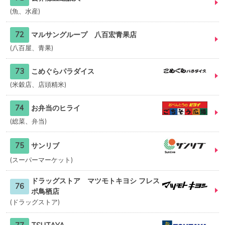
魚、水産
72
マルサングループ 八百宏青果店
八百屋、青果
73
こめぐらパラダイス
米穀店、店頭精米
74
お弁当のヒライ
総菜、弁当
75
サンリブ
スーパーマーケット
ドラッグストア マツモトキヨシ フレス
76
ポ鳥栖店
ドラッグストア