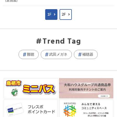
居酒屋
1F
2F
Trend Tag
難聴
武田メガネ
補聴器