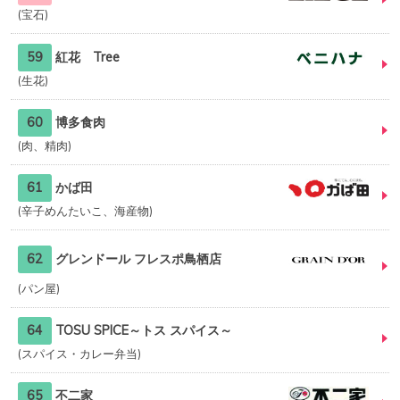
宝石
59
紅花 Tree
生花
60
博多食肉
肉、精肉
61
かば田
辛子めんたいこ、海産物
62
グレンドール フレスポ鳥栖店
パン屋
64
TOSU SPICE～トス スパイス～
スパイス・カレー弁当
65
不二家