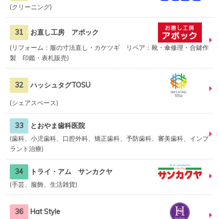
クリーニング
31
お直し工房 アポック
リフォーム：服の寸法直し・カケツギ リペア：靴・傘修理・合鍵作
製 印鑑・表札販売
32
ハッシュタグTOSU
シェアスペース
33
とおやま歯科医院
歯科、小児歯科、口腔外科、矯正歯科、予防歯科、審美歯科、インプ
ラント治療
34
トライ・アム サンカクヤ
手芸、服飾、生活雑貨
36
Hat Style