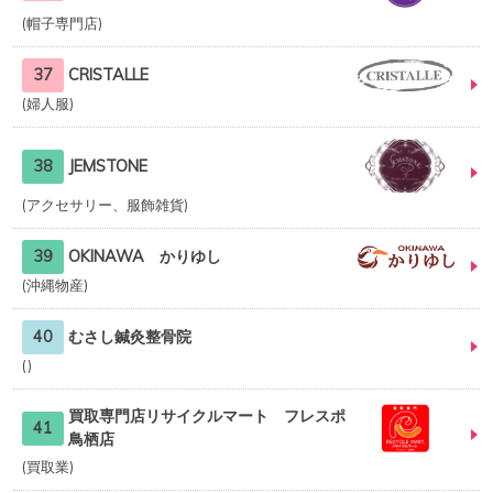
帽子専門店
37
CRISTALLE
婦人服
38
JEMSTONE
アクセサリー、服飾雑貨
39
OKINAWA かりゆし
沖縄物産
40
むさし鍼灸整骨院
買取専門店リサイクルマート フレスポ
41
鳥栖店
買取業