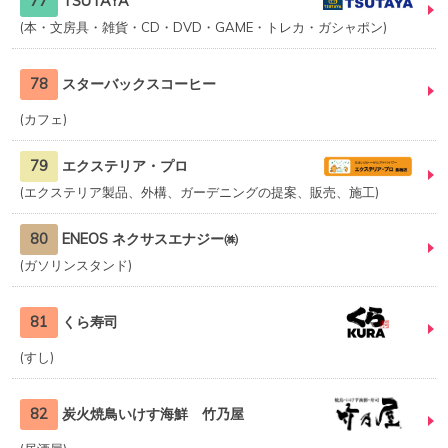
77
TSUTAYA
本・文房具・雑貨・CD・DVD・GAME・トレカ・ガシャポン
78
スターバックスコーヒー
カフェ
79
エクステリア・プロ
エクステリア製品、外構、ガーデニングの提案、販売、施工
80
ENEOS ネクサスエナジー㈱
ガソリンスタンド
81
くら寿司
すし
82
炭火焼鳥いけす海鮮 竹乃屋