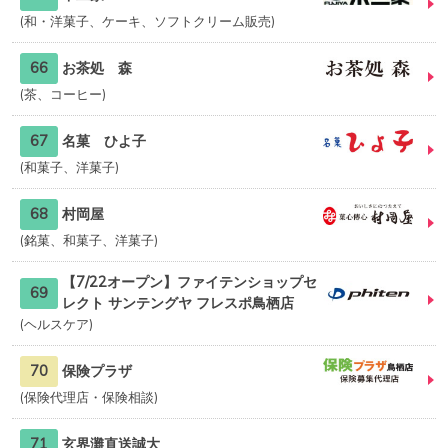
和・洋菓子、ケーキ、ソフトクリーム販売
66
お茶処 森
茶、コーヒー
67
名菓 ひよ子
和菓子、洋菓子
68
村岡屋
銘菓、和菓子、洋菓子
【7/22オープン】ファイテンショップセ
69
レクト サンテングヤ フレスポ鳥栖店
ヘルスケア
70
保険プラザ
保険代理店・保険相談
71
玄界灘直送誠大