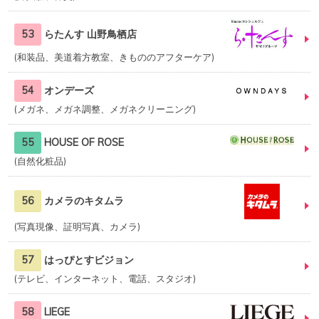
53
らたんす 山野鳥栖店
和装品、美道着方教室、きもののアフターケア
54
オンデーズ
メガネ、メガネ調整、メガネクリーニング
55
HOUSE OF ROSE
自然化粧品
56
カメラのキタムラ
写真現像、証明写真、カメラ
57
はっぴとすビジョン
テレビ、インターネット、電話、スタジオ
58
LIEGE