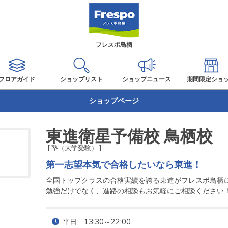
フレスポ鳥栖
フロアガイド
ショップ
リスト
ショップ
ニュース
期間限定
ショ
ショップページ
東進衛星予備校 鳥栖校
[ 塾（大学受験） ]
第一志望本気で合格したいなら東進！
全国トップクラスの合格実績を誇る東進がフレスポ鳥栖に
勉強だけでなく、進路の相談もお気軽にご相談ください
平日　13:30～22:00
