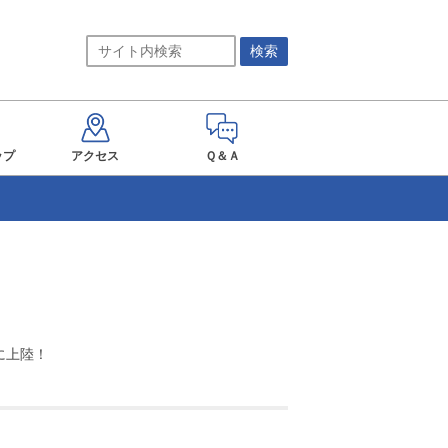
ップ
アクセス
Ｑ＆Ａ
上陸！

！