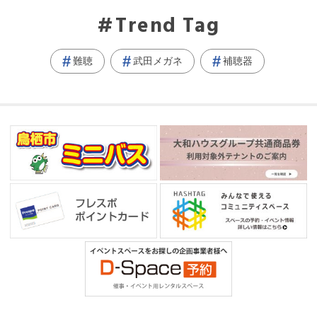
Trend Tag
難聴
武田メガネ
補聴器