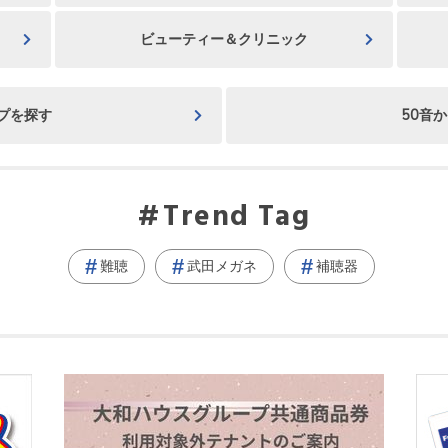
ビューティー＆クリニック
プを探す
50音
Trend Tag
難聴
武田メガネ
補聴器