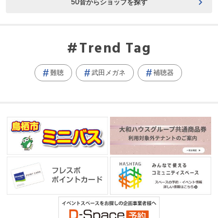
50音からショップを探す
Trend Tag
難聴
武田メガネ
補聴器